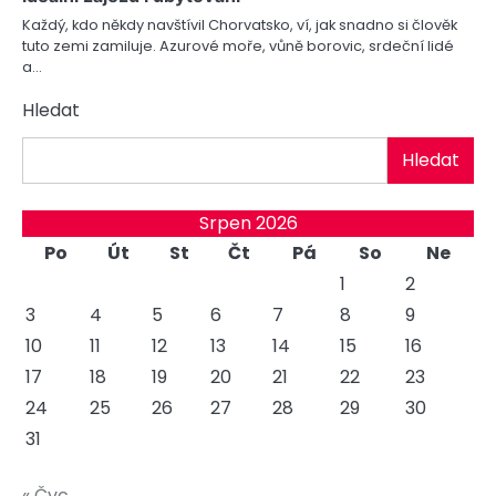
Každý, kdo někdy navštívil Chorvatsko, ví, jak snadno si člověk
tuto zemi zamiluje. Azurové moře, vůně borovic, srdeční lidé
a…
Hledat
Hledat
Srpen 2026
Po
Út
St
Čt
Pá
So
Ne
1
2
3
4
5
6
7
8
9
10
11
12
13
14
15
16
17
18
19
20
21
22
23
24
25
26
27
28
29
30
31
« Čvc