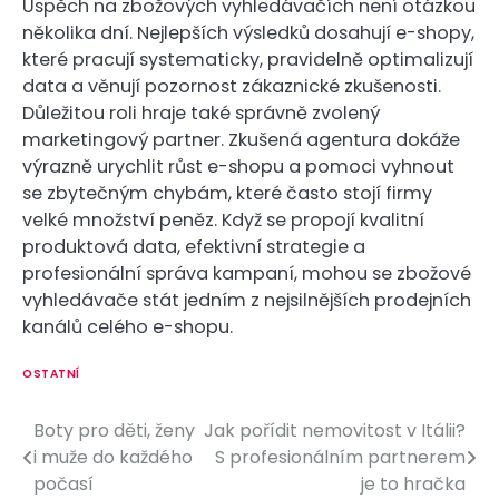
Úspěch na zbožových vyhledávačích není otázkou
několika dní. Nejlepších výsledků dosahují e-shopy,
které pracují systematicky, pravidelně optimalizují
data a věnují pozornost zákaznické zkušenosti.
Důležitou roli hraje také správně zvolený
marketingový partner. Zkušená agentura dokáže
výrazně urychlit růst e-shopu a pomoci vyhnout
se zbytečným chybám, které často stojí firmy
velké množství peněz. Když se propojí kvalitní
produktová data, efektivní strategie a
profesionální správa kampaní, mohou se zbožové
vyhledávače stát jedním z nejsilnějších prodejních
kanálů celého e-shopu.
OSTATNÍ
Boty pro děti, ženy
Jak pořídit nemovitost v Itálii?
N
i muže do každého
S profesionálním partnerem
a
počasí
je to hračka