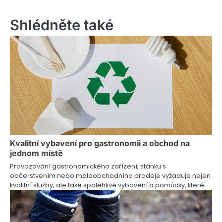
v
Shlédněte také
i
g
a
c
e
p
r
Kvalitní vybavení pro gastronomii a obchod na
o
jednom místě
p
Provozování gastronomického zařízení, stánku s
občerstvením nebo maloobchodního prodeje vyžaduje nejen
ř
kvalitní služby, ale také spolehlivé vybavení a pomůcky, které…
í
s