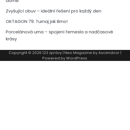
domě
Zvyšující obuv – ideální řešení pro každý den
OKTAGON 79: Turnaj jak Brno!
Porcelánová urna – spojení řemesla a nadčasové
krásy
Copyright © 2026
123 zprávy
| Neo Magazine by
Ascendoor
|
Powered by
WordPress
.