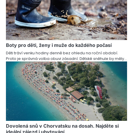
p
ě
v
e
Boty pro děti, ženy i muže do každého počasí
k
Děti tráví venku hodiny denně bez ohledu na roční období.
Proto je správná volba obuvi zásadní. Dětské sněhule by měly…
Dovolená snů v Chorvatsku na dosah. Najděte si
ideální zájezd i ubytování