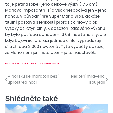
to je pětinásobek jeho celkové výšky (175 cm).
Mariova impozantní síla však nespočívá jen v jeho
nohou. V původní hře Super Mario Bros. dokáže
titulní postava s lehkostí prorazit cihlový blok
vysoký asi čtyři cihly. K dosažení takového výkonu
by bylo potřeba odhadem 16 681 newtonů síly, ale
když bojovníci prorazí jedinou cihlu, vyprodukují
sílu zhruba 3 000 newtonů . Tyto výpočty dokazují,
že Mario není jen instalatér – je to nadčlověk.
NOVINKY
OSTATNÍ
ZAJÍMAVOSTI
V Norsku se maraton běží
Někteří mravenci
N
uprostřed noci
jsou jedlí
a
v
Shlédněte také
i