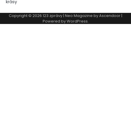
krásy
Copyright © 2026
123 zprávy
| Neo Magazine by
Ascendoor
|
Powered by
WordPress
.