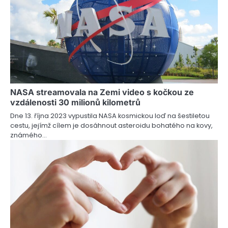
g
a
c
e
p
r
NASA streamovala na Zemi video s kočkou ze
vzdálenosti 30 milionů kilometrů
o
Dne 13. října 2023 vypustila NASA kosmickou loď na šestiletou
cestu, jejímž cílem je dosáhnout asteroidu bohatého na kovy,
p
známého…
ř
í
s
p
ě