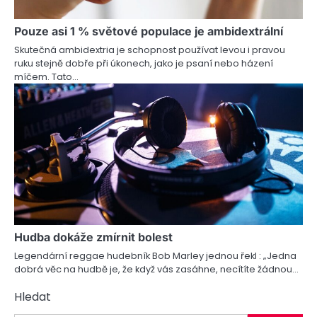
v
Pouze asi 1 % světové populace je ambidextrální
e
Skutečná ambidextria je schopnost používat levou i pravou
ruku stejně dobře při úkonech, jako je psaní nebo házení
k
míčem. Tato…
Hudba dokáže zmírnit bolest
Legendární reggae hudebník Bob Marley jednou řekl : „Jedna
dobrá věc na hudbě je, že když vás zasáhne, necítíte žádnou…
Hledat